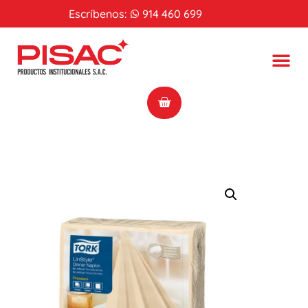
Escríbenos:
914 460 699