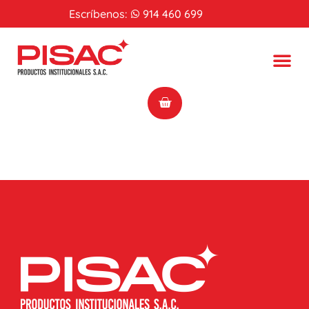
Escríbenos:
914 460 699