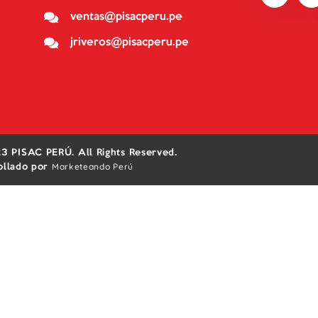
ventas@pisacperu.pe
jriveros@pisacperu.pe
3 PISAC PERÚ. All Rights Reserved.
Marketeando Perú
ollado por