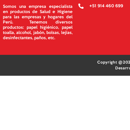
+51 914 460 699
Somos una empresa especialista
en productos de Salud e Higiene
para las empresas y hogares del
Perú. Tenemos diversos
productos: papel higiénico, papel
toalla, alcohol, jabón, bolsas, lejías,
desinfectantes, paños, etc.
Copyright @202
Desarr