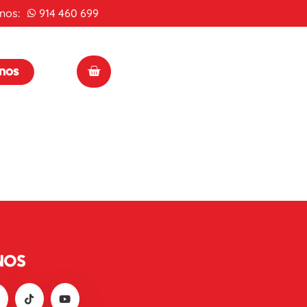
nos:
914 460 699
enos
NOS