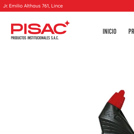
Jr. Emilio Althaus 761, Lince
INICIO
P