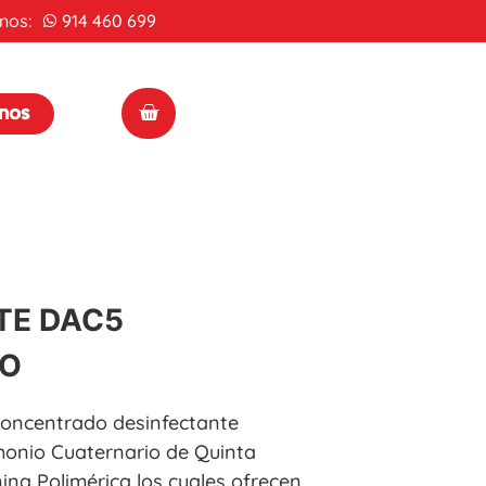
nos:
914 460 699
enos
TE DAC5
O
concentrado desinfectante
onio Cuaternario de Quinta
ina Polimérica los cuales ofrecen