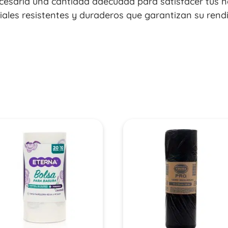
cesaria una cantidad adecuada para satisfacer tus n
iales resistentes y duraderos que garantizan su rend