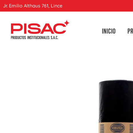
Jr. Emilio Althaus 761, Lince
INICIO
P