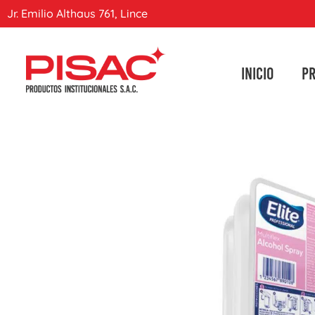
Jr. Emilio Althaus 761, Lince
INICIO
P