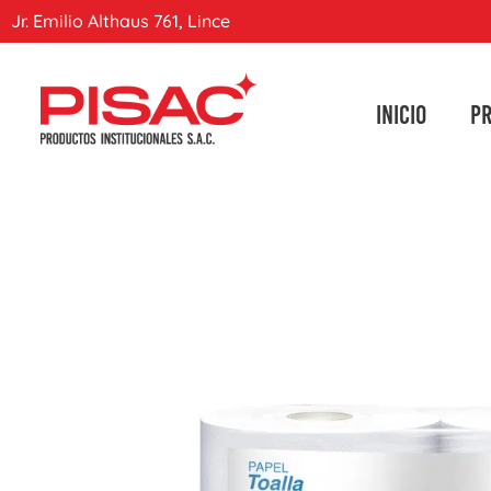
Jr. Emilio Althaus 761, Lince
INICIO
P