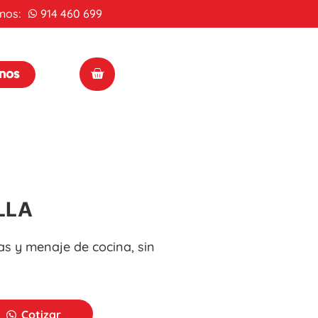
nos:
914 460 699
enos
LLA
as y menaje de cocina, sin
Cotizar