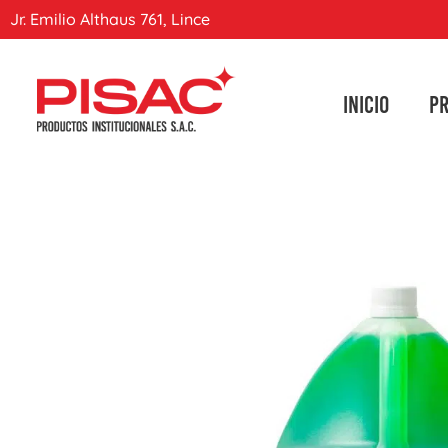
Jr. Emilio Althaus 761, Lince
INICIO
P