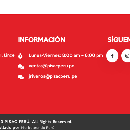
INFORMACIÓN
SÍGUE
1, Lince
Lunes-Viernes: 8:00 am – 6:00 pm
ventas@pisacperu.pe
jriveros@pisacperu.pe
3 PISAC PERÚ. All Rights Reserved.
Marketeando Perú
ollado por