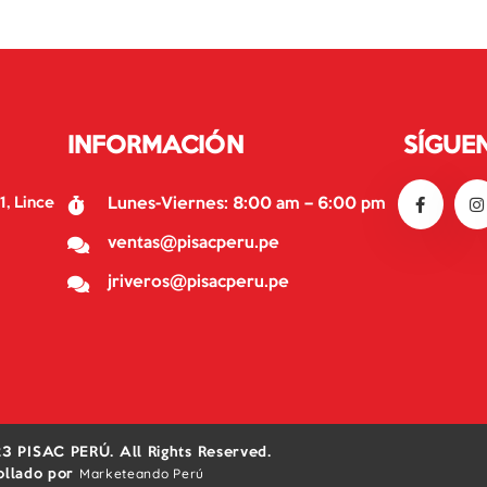
INFORMACIÓN
SÍGUE
1, Lince
Lunes-Viernes: 8:00 am – 6:00 pm
ventas@pisacperu.pe
jriveros@pisacperu.pe
3 PISAC PERÚ. All Rights Reserved.
Marketeando Perú
ollado por